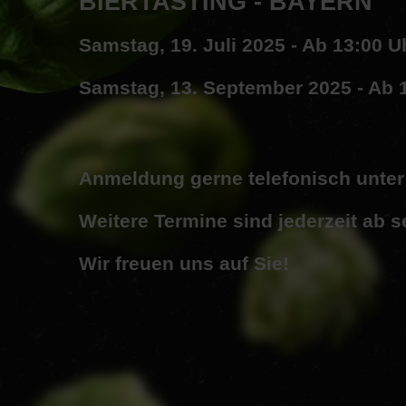
BIERTASTING
-
BAYERN
Samstag, 19.
Juli
2025
-
Ab
13:00
U
Samstag, 13.
September
2025
-
Ab
Anmeldung
gerne
telefonisch
unter
Weitere
Termine
sind
jederzeit
ab
s
Wir
freuen
uns
auf
Sie!
Unsere
Termine
2025
Ab sofort bieten wir Ihnen wieder unser beliebt