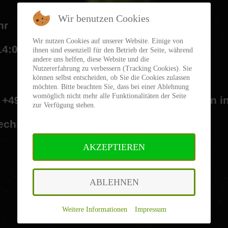
Wir benutzen Cookies
hr
Wir nutzen Cookies auf unserer Website. Einige von
14:00
Uhr
ihnen sind essenziell für den Betrieb der Seite, während
andere uns helfen, diese Website und die
Nutzererfahrung zu verbessern (Tracking Cookies). Sie
können selbst entscheiden, ob Sie die Cookies zulassen
möchten. Bitte beachten Sie, dass bei einer Ablehnung
womöglich nicht mehr alle Funktionalitäten der Seite
+49
(0)
85
32
/
96
13
-
0
oder
per
E-Mail
an
i
zur Verfügung stehen.
echs
Personen
nach
Absprache
möglich.
AKZEPTIEREN
ABLEHNEN
es Biertasting mit den Biersomeliers Annalena Maie
Weitere Informationen
|
Impressum