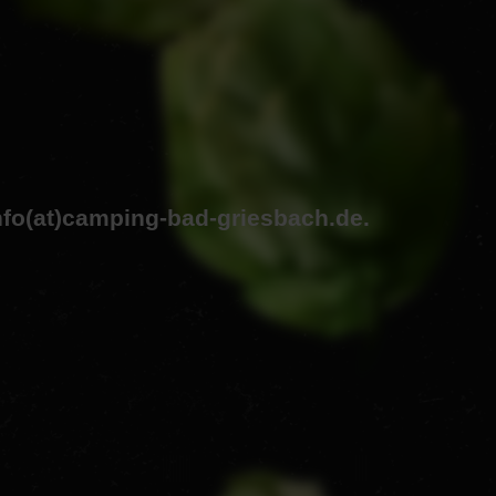
nfo(at)camping-bad-griesbach.de.
r-Köck und Hans Köck an.