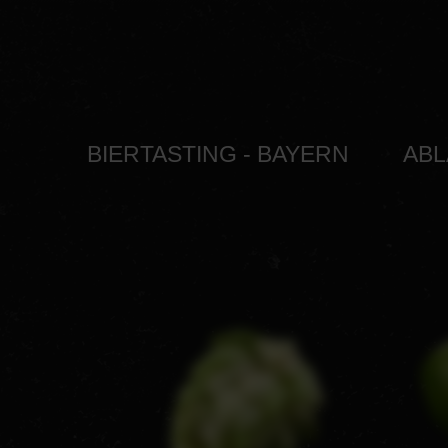
BIERTASTING - BAYERN
ABL
VERKO
BRAU
ROHST
ABFÜ
BIERKUL