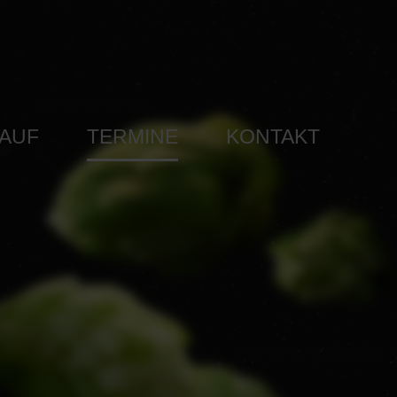
AUF
TERMINE
KONTAKT
STUNG
IMPRESSUM
EN /
DATENSCHUTZERKLÄ
OFFE /
LLUNG
TURREGION